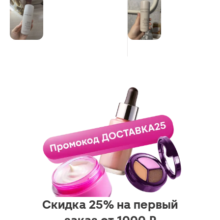
косметикой люкс сегмента, на
лето взяла крем, думаю ну не
понравится ноги буду мазать…а
мне понравился, потом тоник
вылился в косметичке в
чемодане, думаю закажу милки
тоник и он супер😍 кожа
шелковистая от него, запах
классный, ни каких реакций не
вызвал
Скидка 25% на первый