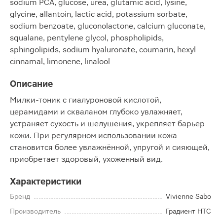
sodium PCA, glucose, urea, glutamic acid, lysine,
glycine, allantoin, lactic acid, potassium sorbate,
sodium benzoate, gluconolactone, calcium gluconate,
squalane, pentylene glycol, phospholipids,
sphingolipids, sodium hyaluronate, coumarin, hexyl
cinnamal, limonene, linalool
Описание
Милки-тоник с гиалуроновой кислотой,
церамидами и скваланом глубоко увлажняет,
устраняет сухость и шелушения, укрепляет барьер
кожи. При регулярном использовании кожа
становится более увлажнённой, упругой и сияющей,
приобретает здоровый, ухоженный вид.
Характеристики
Бренд
Vivienne Sabo
Производитель
Градиент НТС