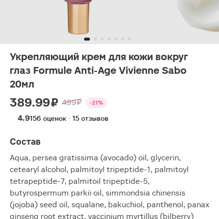
Укрепляющий крем для кожи вокруг
глаз Formule Anti-Age Vivienne Sabo
20мл
389.99 ₽
499 ₽
-21%
4.9
156 оценок · 15 отзывов
Состав
Aqua, persea gratissima (avocado) oil, glycerin,
cetearyl alcohol, palmitoyl tripeptide-1, palmitoyl
tetrapeptide-7, palmitoil tripeptide-5,
butyrospermum parkii oil, simmondsia chinensis
(jojoba) seed oil, squalane, bakuchiol, panthenol, panax
ginseng root extract, vaccinium myrtillus (bilberry)