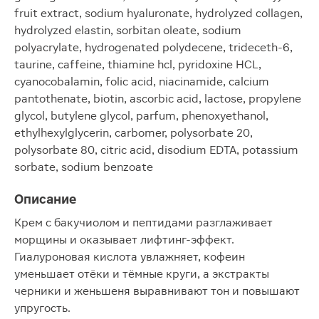
fruit extract, sodium hyaluronate, hydrolyzed collagen,
hydrolyzed elastin, sorbitan oleate, sodium
polyacrylate, hydrogenated polydecene, trideceth-6,
taurine, caffeine, thiamine hcl, pyridoxine HCL,
cyanocobalamin, folic acid, niacinamide, calcium
pantothenate, biotin, ascorbic acid, lactose, propylene
glycol, butylene glycol, parfum, phenoxyethanol,
ethylhexylglycerin, carbomer, polysorbate 20,
polysorbate 80, citric acid, disodium EDTA, potassium
sorbate, sodium benzoate
Описание
Крем с бакучиолом и пептидами разглаживает
морщины и оказывает лифтинг-эффект.
Гиалуроновая кислота увлажняет, кофеин
уменьшает отёки и тёмные круги, а экстракты
черники и женьшеня выравнивают тон и повышают
упругость.