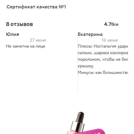
Сертификат качества №1
8 отзывов
4.7
Все
Юлия
Екатерина
27 июня
16 июня
Не заметна на лице
Плюсы: Ностальгия ударила
сильно, шарики изолирова
поролоном, чтобы не билис
крышку.
Минусы: как большинство
продуктов стеллари имеет
абсолютно дурацкую отдушк
матирует на троечку, сияни
есть, но абсолютно дурацк
золотистое, отдельные
блесточки выглядывают. к 
дня ужасно западает в поры
этого тон стойко выдержив
жару и 14+ часов носки),