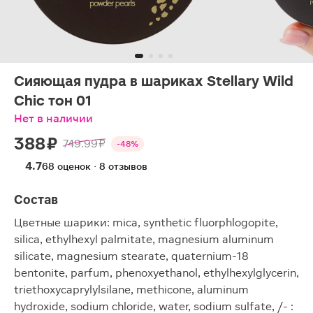
Сияющая пудра в шариках Stellary Wild
Chic тон 01
Нет в наличии
388 ₽
749.99 ₽
-48%
4.7
68 оценок · 8 отзывов
Состав
Цветные шарики: mica, synthetic fluorphlogopite,
silica, ethylhexyl palmitate, magnesium aluminum
silicate, magnesium stearate, quaternium-18
bentonite, parfum, phenoxyethanol, ethylhexylglycerin,
triethoxycaprylylsilane, methicone, aluminum
hydroxide, sodium chloride, water, sodium sulfate, /- :