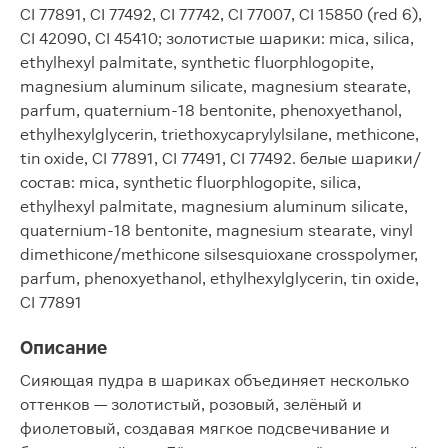
CI 77891, CI 77492, CI 77742, CI 77007, CI 15850 (red 6),
CI 42090, CI 45410; золотистые шарики: mica, silica,
ethylhexyl palmitate, synthetic fluorphlogopite,
magnesium aluminum silicate, magnesium stearate,
parfum, quaternium-18 bentonite, phenoxyethanol,
ethylhexylglycerin, triethoxycaprylylsilane, methicone,
tin oxide, CI 77891, CI 77491, CI 77492. белые шарики/
состав: mica, synthetic fluorphlogopite, silica,
ethylhexyl palmitate, magnesium aluminum silicate,
quaternium-18 bentonite, magnesium stearate, vinyl
dimethicone/methicone silsesquioxane crosspolymer,
parfum, phenoxyethanol, ethylhexylglycerin, tin oxide,
CI 77891
Описание
Сияющая пудра в шариках объединяет несколько
оттенков — золотистый, розовый, зелёный и
фиолетовый, создавая мягкое подсвечивание и