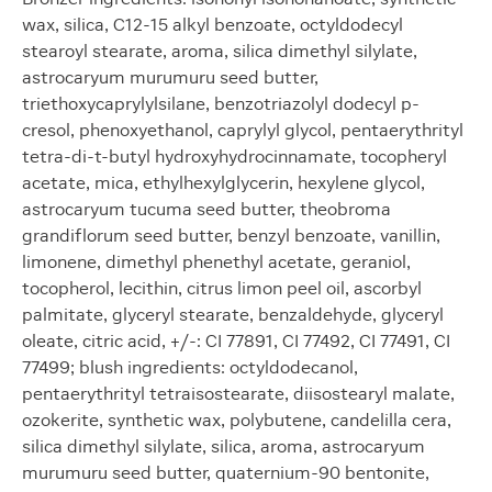
wax, silica, C12-15 alkyl benzoate, octyldodecyl
stearoyl stearate, aroma, silica dimethyl silylate,
astrocaryum murumuru seed butter,
triethoxycaprylylsilane, benzotriazolyl dodecyl p-
cresol, phenoxyethanol, caprylyl glycol, pentaerythrityl
tetra-di-t-butyl hydroxyhydrocinnamate, tocopheryl
acetate, mica, ethylhexylglycerin, hexylene glycol,
astrocaryum tucuma seed butter, theobroma
grandiflorum seed butter, benzyl benzoate, vanillin,
limonene, dimethyl phenethyl acetate, geraniol,
tocopherol, lecithin, citrus limon peel oil, ascorbyl
palmitate, glyceryl stearate, benzaldehyde, glyceryl
oleate, citric acid, +/-: CI 77891, CI 77492, CI 77491, CI
77499; blush ingredients: octyldodecanol,
pentaerythrityl tetraisostearate, diisostearyl malate,
ozokerite, synthetic wax, polybutene, candelilla cera,
silica dimethyl silylate, silica, aroma, astrocaryum
murumuru seed butter, quaternium-90 bentonite,