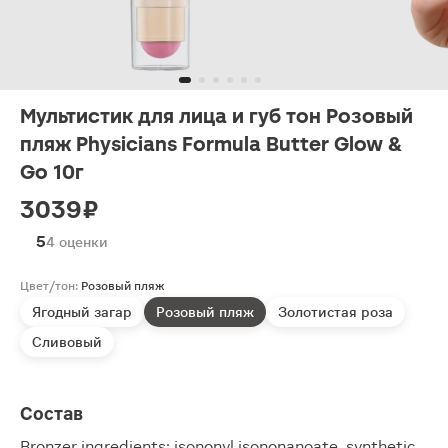
Мультистик для лица и губ тон Розовый
пляж Physicians Formula Butter Glow &
Go 10г
3039 ₽
5
4 оценки
Цвет/тон:
Розовый пляж
Ягодный загар
Розовый пляж
Золотистая роза
Сливовый
Состав
Bronzer ingredients: isononyl isononanoate, synthetic