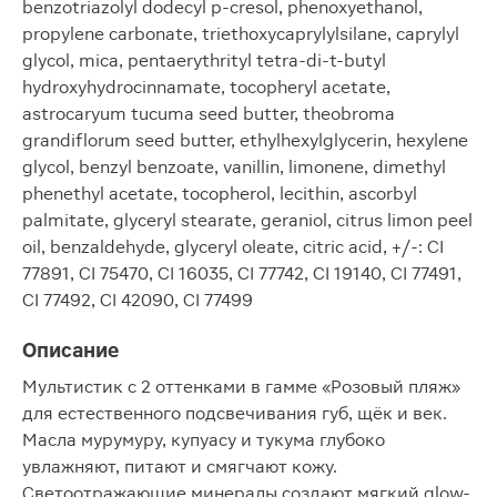
benzotriazolyl dodecyl p-cresol, phenoxyethanol,
propylene carbonate, triethoxycaprylylsilane, caprylyl
glycol, mica, pentaerythrityl tetra-di-t-butyl
hydroxyhydrocinnamate, tocopheryl acetate,
astrocaryum tucuma seed butter, theobroma
grandiflorum seed butter, ethylhexylglycerin, hexylene
glycol, benzyl benzoate, vanillin, limonene, dimethyl
phenethyl acetate, tocopherol, lecithin, ascorbyl
palmitate, glyceryl stearate, geraniol, citrus limon peel
oil, benzaldehyde, glyceryl oleate, citric acid, +/-: CI
77891, CI 75470, CI 16035, CI 77742, CI 19140, CI 77491,
CI 77492, CI 42090, CI 77499
Описание
Мультистик с 2 оттенками в гамме «Розовый пляж»
для естественного подсвечивания губ, щёк и век.
Масла мурумуру, купуасу и тукума глубоко
увлажняют, питают и смягчают кожу.
Светоотражающие минералы создают мягкий glow-