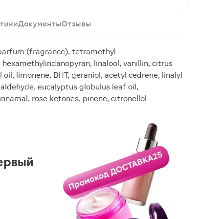
тики
Документы
Отзывы
 parfum (fragrance), tetramethyl
examethylindanopyran, linalool, vanillin, citrus
oil, limonene, BHT, geraniol, acetyl cedrene, linalyl
zaldehyde, eucalyptus globulus leaf oil,
nnamal, rose ketones, pinene, citronellol
ервый