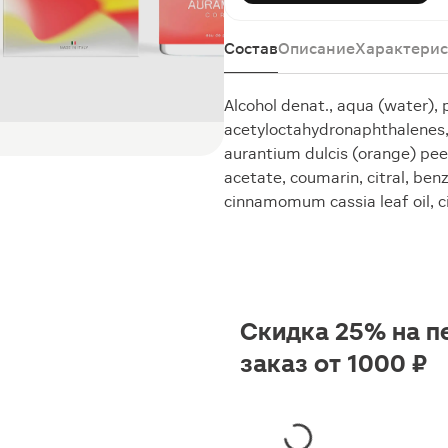
Состав
Описание
Характерис
Alcohol denat., aqua (water),
acetyloctahydronaphthalenes, h
aurantium dulcis (orange) peel 
acetate, coumarin, citral, ben
cinnamomum cassia leaf oil, ci
Скидка 25% на п
заказ от 1000 ₽