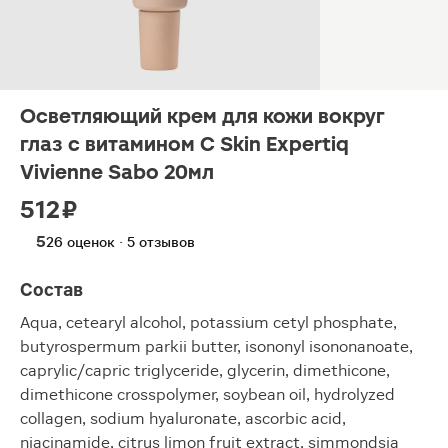
Осветляющий крем для кожи вокруг
глаз с витамином С Skin Expertiq
Vivienne Sabo 20мл
512 ₽
5
26 оценок · 5 отзывов
Состав
Aqua, cetearyl alcohol, potassium cetyl phosphate,
butyrospermum parkii butter, isononyl isononanoate,
caprylic/сapric triglyceride, glycerin, dimethicone,
dimethicone crosspolymer, soybean oil, hydrolyzed
collagen, sodium hyaluronate, ascorbic acid,
niacinamide, citrus limon fruit extract, simmondsia