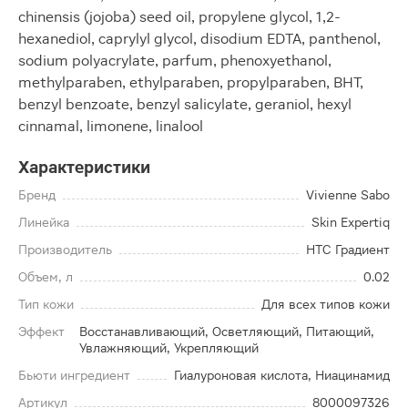
chinensis (jojoba) seed oil, propylene glycol, 1,2-
hexanediol, caprylyl glycol, disodium EDTA, panthenol,
sodium polyacrylate, parfum, phenoxyethanol,
methylparaben, ethylparaben, propylparaben, BHT,
benzyl benzoate, benzyl salicylate, geraniol, hexyl
cinnamal, limonene, linalool
Характеристики
Бренд
Vivienne Sabo
Линейка
Skin Expertiq
Производитель
НТС Градиент
Объем, л
0.02
Тип кожи
Для всех типов кожи
Эффект
Восстанавливающий, Осветляющий, Питающий,
Увлажняющий, Укрепляющий
Бьюти ингредиент
Гиалуроновая кислота, Ниацинамид
Артикул
8000097326