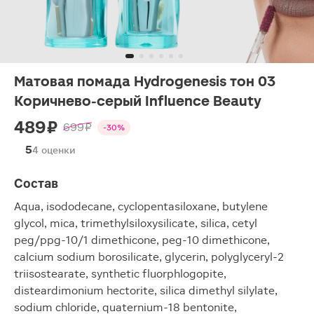
Матовая помада Hydrogenesis тон 03
Коричнево-серый Influence Beauty
489 ₽
699 ₽
-30%
5
4 оценки
Состав
Aqua, isododecane, cyclopentasiloxane, butylene
glycol, mica, trimethylsiloxysilicate, silica, cetyl
peg/ppg-10/1 dimethicone, peg-10 dimethicone,
calcium sodium borosilicate, glycerin, polyglyceryl-2
triisostearate, synthetic fluorphlogopite,
disteardimonium hectorite, silica dimethyl silylate,
sodium chloride, quaternium-18 bentonite,