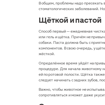
В общем, проблемы надо пресекать
стоматологических заболеваний. Но
Щёткой и пастой
Способ первый — ежедневная чистка
или гель и щётка. Причём не привы
собаки. Паста должна быть с прият
компонентов. В свою очередь, у щё
жёсткой.
Определённое время уйдёт на привы
процедуре. Для начала животному на
ей по ротовой полости. Щётка также
следует начинать с задних зубов, п
Важно, чтобы животное не испытыва
сопротивляться и может даже укусит