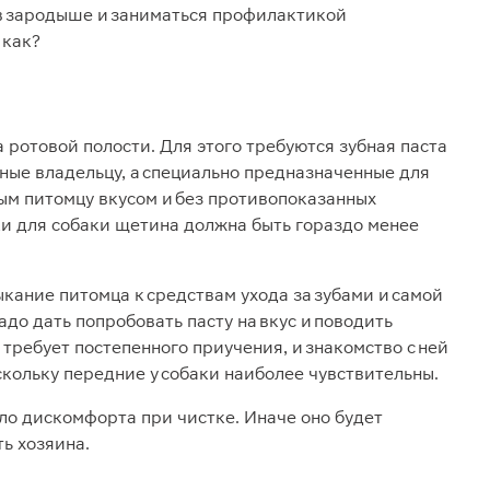
 в зародыше и заниматься профилактикой
 как?
 ротовой полости. Для этого требуются зубная паста
чные владельцу, а специально предназначенные для
ным питомцу вкусом и без противопоказанных
тки для собаки щетина должна быть гораздо менее
кание питомца к средствам ухода за зубами и самой
до дать попробовать пасту на вкус и поводить
 требует постепенного приучения, и знакомство с ней
оскольку передние у собаки наиболее чувствительны.
ло дискомфорта при чистке. Иначе оно будет
ь хозяина.