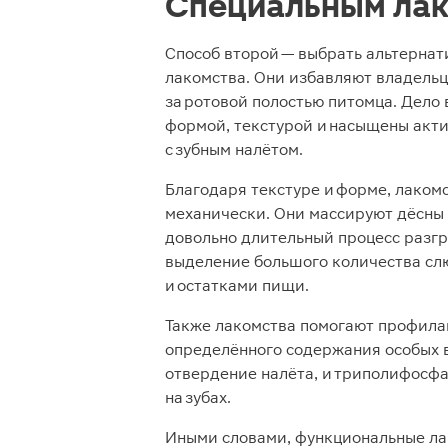
Специальным ла
Способ второй — выбрать альтернат
лакомства. Они избавляют владельц
за ротовой полостью питомца. Дело
формой, текстурой и насыщены акт
с зубным налётом.
Благодаря текстуре и форме, лаком
механически. Они массируют дёсны 
довольно длительный процесс разг
выделение большого количества слюн
и остатками пищи.
Также лакомства помогают профила
определённого содержания особых 
отвердение налёта, и триполифосф
на зубах.
Иными словами, функциональные ла