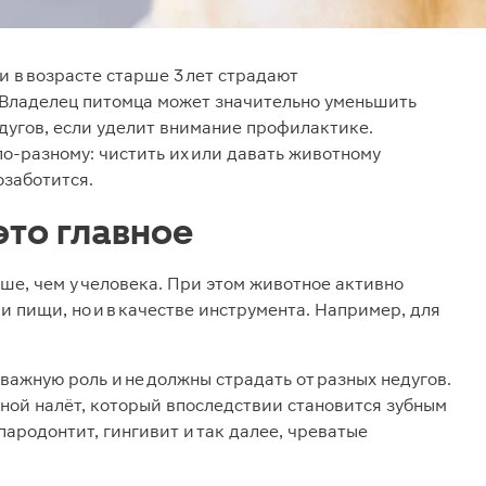
ти в возрасте старше 3 лет страдают
 Владелец питомца может значительно уменьшить
едугов, если уделит внимание профилактике.
по-разному: чистить их или давать животному
озаботится.
это главное
ньше, чем у человека. При этом животное активно
ии пищи, но и в качестве инструмента. Например, для
важную роль и не должны страдать от разных недугов.
бной налёт, который впоследствии становится зубным
пародонтит, гингивит и так далее, чреватые