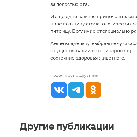
за полостью рта.
И еще одно важное примечание: сыр
профилактику стоматологических за
питомцу. В отличие от специально р
А ещё владельцу, выбравшему способ
о существовании ветеринарных врач
состояние здоровья животного.
Поделитесь с друзьями
Другие публикации