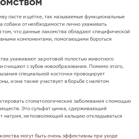
комством
иву пасте и щётке, так называемые функциональные
а собаки от необходимости лично ухаживать
 в том, что данные лакомства обладают специфической
ивными компонентами, помогающими бороться
ства ухаживают за ротовой полостью животного
и счищают с зубов новообразования. Помимо этого,
рызания специальной косточки провоцирует
ы, и она также участвует в борьбе с налётом
ктировать стоматологические заболевания с помощью
веществ. Это сульфат цинка, сдерживающий
ат натрия, не позволяющий кальцию откладываться
комства могут быть очень эффективны при уходе