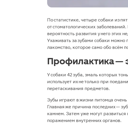
По статистике, четыре собаки из пя
от стоматологических заболеваний.
вероятность развития у него этих н
Ухаживать за зубами собаки можно 
лакомство, которое само обо всём п
Профилактика — 
У собаки 42 зуба, эмаль которых то
использует их не только при поедан
перетаскивания предметов.
Зубы играют в жизни питомца очень 
Главная же причина последних — зу
камнем. Затем уже могут развиться 
поражением внутренних органов.