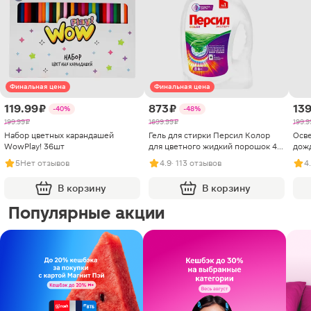
Финальная цена
Финальная цена
119.99 ₽
873 ₽
139
-40%
-48%
199.99 ₽
1699.99 ₽
199.9
Набор цветных карандашей
Гель для стирки Персил Колор
Осве
WowPlay! 36шт
для цветного жидкий порошок 40
дож
стирок 2.6л
5
Нет отзывов
4.9
· 113 отзывов
4
В корзину
В корзину
Популярные акции