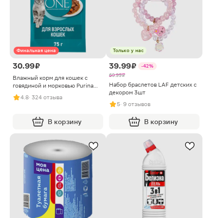
Финальная цена
Только у нас
30.99 ₽
39.99 ₽
-42%
69.99 ₽
Влажный корм для кошек с
Набор браслетов LAF детских с
говядиной и морковью Purina
декором 3шт
ONE 75г
4.8
· 324 отзыва
5
· 9 отзывов
В корзину
В корзину