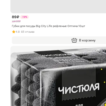
89 ₽
-19%
109.99 ₽
Губки для посуды Big City Life рефленые Оптима 10шт
4.8
· 83 отзыва
В корзину