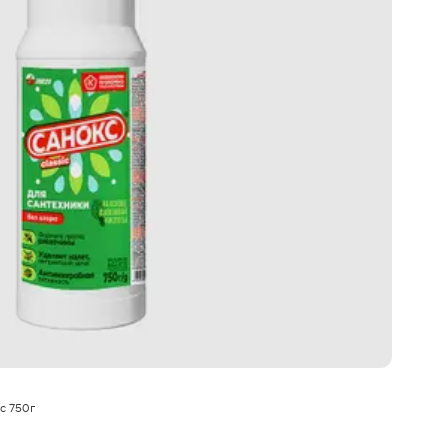
с 750г