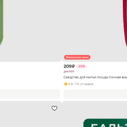
Финальная цена
209 ₽
-22%
269.99 ₽
Средство для мытья посуды Сочная ви
4.8
· 115 отзывов