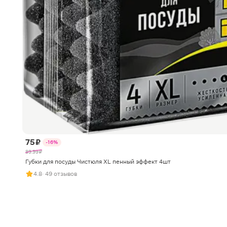
75 ₽
-16%
89.99 ₽
Губки для посуды Чистюля XL пенный эффект 4шт
4.8
· 49 отзывов