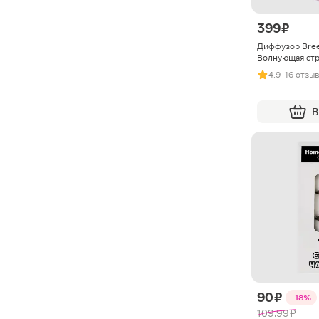
399 ₽
Диффузор Bree
Волнующая стр
4.9
· 16 отзы
В
90 ₽
-18%
109.99 ₽