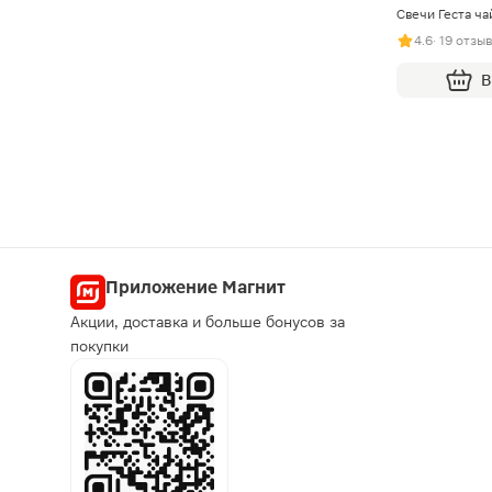
Свечи Геста ч
4.6
· 19 отзы
В
Приложение Магнит
Акции, доставка и больше бонусов за
покупки