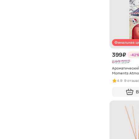
Финальная ц
399 ₽
-42
699.99 ₽
Ароматический
Moments Atmo
4.9
· 9 отзыв
В