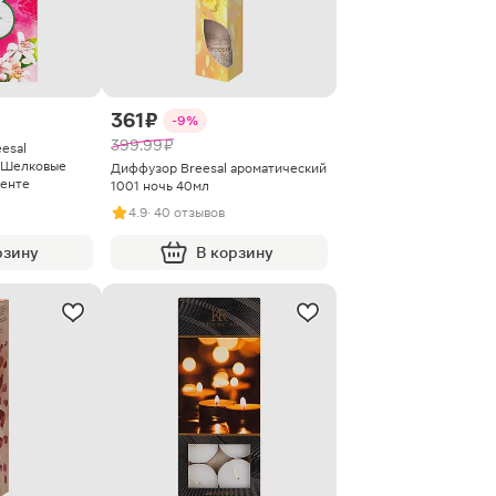
361 ₽
-9%
399.99 ₽
esal
/Шелковые
Диффузор Breesal ароматический
менте
1001 ночь 40мл
4.9
· 40 отзывов
рзину
В корзину