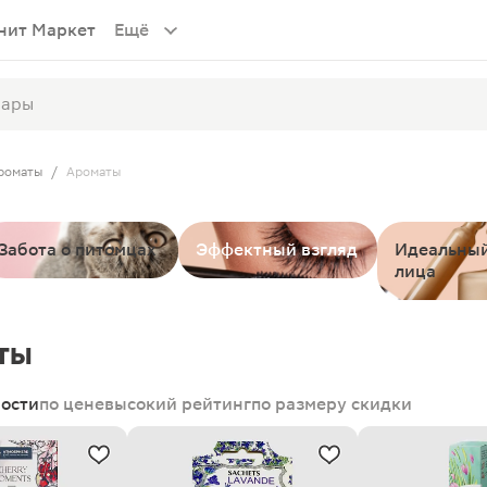
нит Маркет
Ещё
ароматы
/
Ароматы
Забота о питомцах
Эффектный взгляд
Идеальный
лица
ты
ности
по цене
высокий рейтинг
по размеру скидки