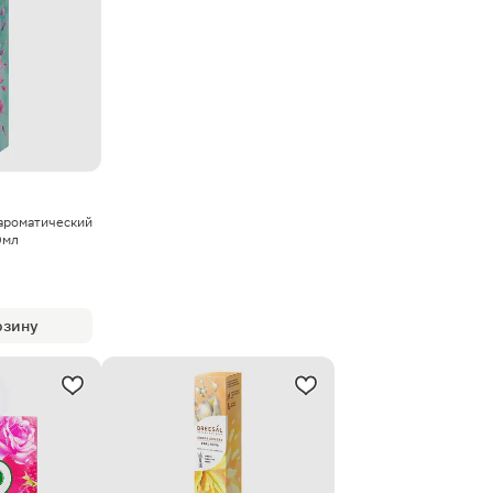
ароматический
0мл
рзину