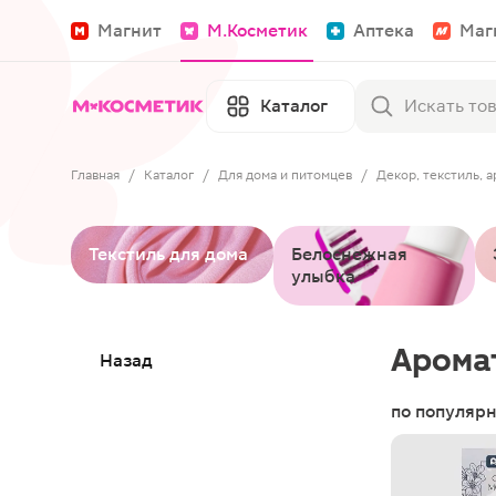
Магнит
М.Косметик
Аптека
Маг
Каталог
Главная
/
Каталог
/
Для дома и питомцев
/
Декор, текстиль, 
Текстиль для дома
Белоснежная
улыбка
Арома
Назад
по популяр