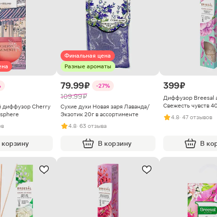
Финальная цена
ена
Разные ароматы
79.99 ₽
399 ₽
%
-27%
109.99 ₽
Диффузор Breesal 
Свежесть чувств 4
 диффузор Cherry
Сухие духи Новая заря Лаванда/
sphere
Экзотик 20г в ассортименте
4.8
· 47 отзывов
ов
4.8
· 63 отзыва
 корзину
В корзину
В ко