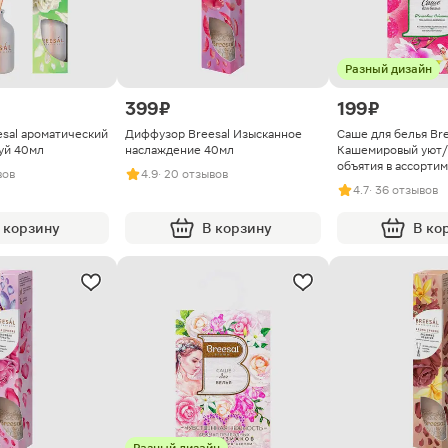
Разный дизайн
399 ₽
199 ₽
sal ароматический
Диффузор Breesal Изысканное
Саше для белья Bre
уй 40мл
наслаждение 40мл
Кашемировый уют
объятия в ассорти
вов
4.9
· 20 отзывов
4.7
· 36 отзывов
 корзину
В корзину
В ко