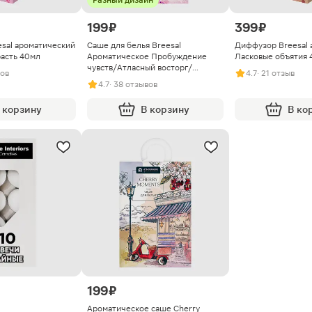
Разный дизайн
199 ₽
399 ₽
sal ароматический
Саше для белья Breesal
Диффузор Breesal 
асть 40мл
Ароматическое Пробуждение
Ласковые объятия 
чувств/Атласный восторг/
вов
4.7
· 21 отзыв
Чувственная нежность 20г в
4.7
· 38 отзывов
ассортименте
 корзину
В корзину
В ко
199 ₽
Ароматическое саше Cherry