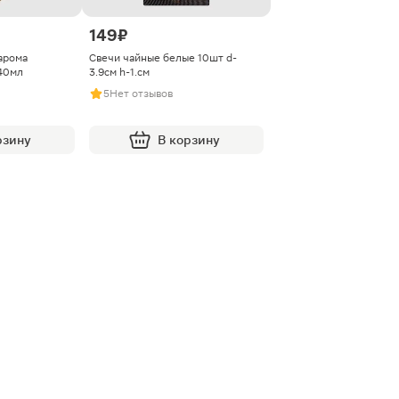
149 ₽
арома
Свечи чайные белые 10шт d-
40мл
3.9см h-1.см
5
Нет отзывов
рзину
В корзину