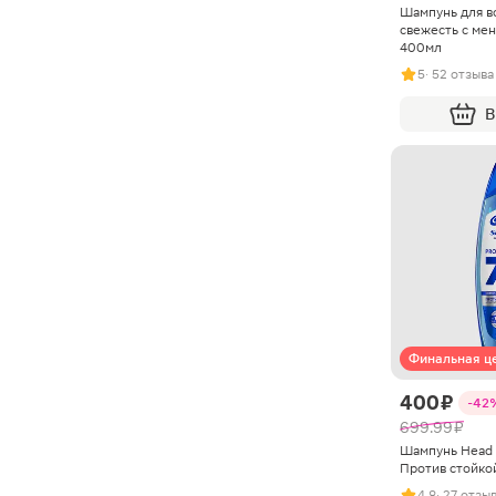
Шампунь для в
свежесть с ме
400мл
5
· 52 отзыва
В
Финальная ц
400 ₽
-42
699.99 ₽
Шампунь Head &
Против стойко
4.8
· 27 отзы