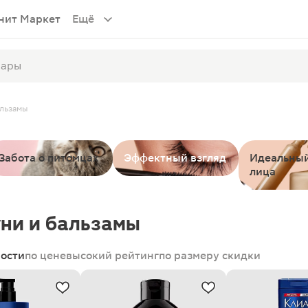
нит Маркет
Ещё
льзамы
Забота о питомцах
Эффектный взгляд
Идеальный
лица
ни и бальзамы
ности
по цене
высокий рейтинг
по размеру скидки