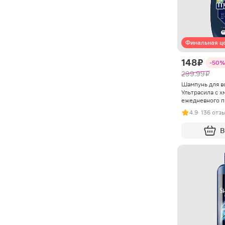
Финальная ц
148 ₽
-50%
299.99 ₽
Шампунь для в
Ультрасила с х
ежедневного 
мужской 360м
4.9
· 136 отз
В