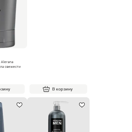
 Alerana
ла свежести
рзину
В корзину