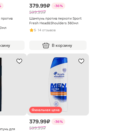
379.99 ₽
%
-36%
599.99 ₽
 против
Шампунь против перхоти Sport
Fresh Head&Shoulders 360мл
60мл
5
· 14 отзывов
рзину
В корзину
Финальная цена
379.99 ₽
-36%
599.99 ₽
пунь для