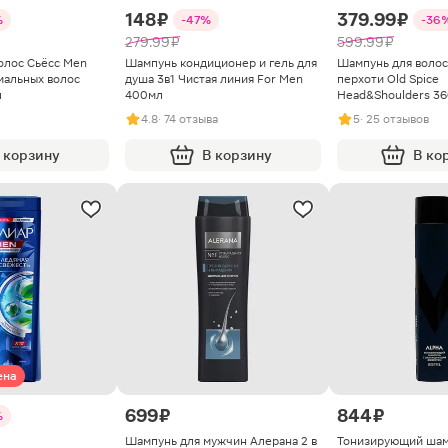
148 ₽
379.99 ₽
%
-47%
-36
279.99 ₽
599.99 ₽
олос Сьёсс Men
Шампунь кондиционер и гель для
Шампунь для волос
мальных волос
душа 3в1 Чистая линия For Men
перхоти Old Spice
л
400мл
Head&Shoulders 3
4.8
· 74 отзыва
5
· 25 отзывов
 корзину
В корзину
В ко
ена
699 ₽
844 ₽
%
Шампунь для мужчин Алерана 2 в
Тонизирующий шам