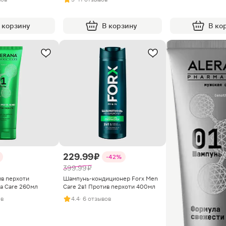
 корзину
В корзину
В ко
229.99 ₽
-42%
399.99 ₽
в перхоти
Шампунь-кондиционер Forx Men
a Care 260мл
Care 2в1 Против перхоти 400мл
ов
4.4
· 6 отзывов