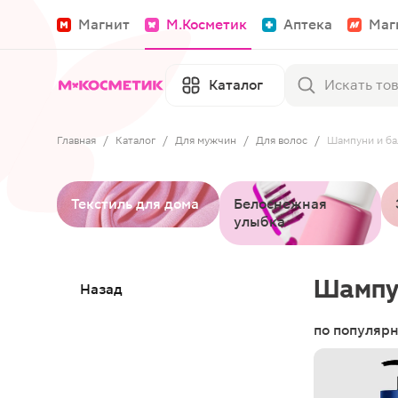
Магнит
М.Косметик
Аптека
Маг
Каталог
Главная
/
Каталог
/
Для мужчин
/
Для волос
/
Шампуни и ба
Текстиль для дома
Белоснежная
улыбка
Шампу
Назад
по популяр