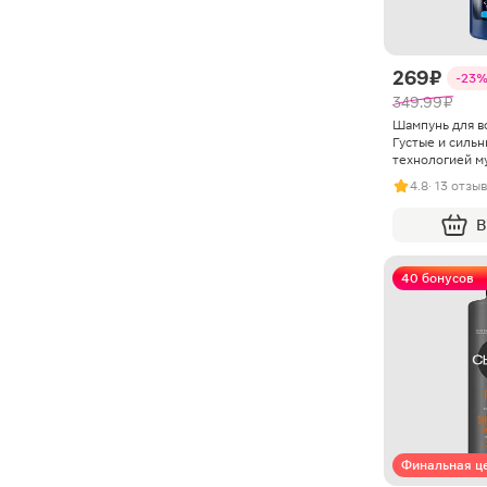
269 ₽
-23
349.99 ₽
Шампунь для в
Густые и силь
технологией м
4.8
· 13 отзы
В
40 бонусов
Финальная ц