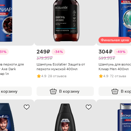
Финальная цена
249 ₽
304 ₽
-31%
-34%
-49%
379.99 ₽
599.99 ₽
в перхоти для
Шампунь Ecolatier Защита от
Шампунь для волос
 Axe Dark
перхоти мужской 400мл
Клиар Men 400мл
ар 1л
4.9
· 28 отзывов
4.9
· 72 отзыва
 корзину
В корзину
В ко