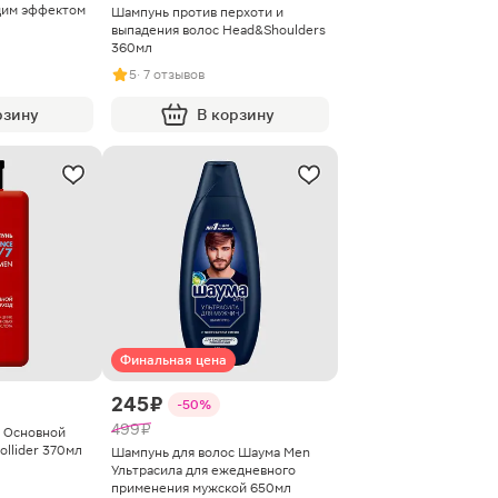
щим эффектом
Шампунь против перхоти и
выпадения волос Head&Shoulders
360мл
5
· 7 отзывов
рзину
В корзину
Финальная цена
245 ₽
-50%
499 ₽
 Основной
ollider 370мл
Шампунь для волос Шаума Men
Ультрасила для ежедневного
применения мужской 650мл