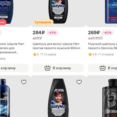
ена
Суперцена
284 ₽
269 ₽
-43%
-40%
499 ₽
449.99 ₽
олос Шаума Men
Шампунь для волос Шаума Men
Мужской шампунь д
мелем для
против перхоти мужской 650мл
перхоти Deonica 3
применения
5
· 17 отзывов
4.8
· 11 отзывов
л
ывов
 корзину
В корзину
В ко