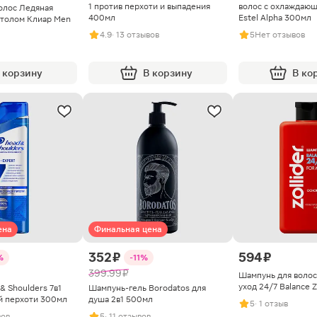
1 против перхоти и выпадения
волос с охлаждаю
олос Ледяная
400мл
Estel Alpha 300мл
нтолом Клиар Men
4.9
· 13 отзывов
5
Нет отзывов
 корзину
В корзину
В ко
ена
Финальная цена
352 ₽
594 ₽
%
-11%
399.99 ₽
Шампунь для волос
уход 24/7 Balance Z
 Shoulders 7в1
Шампунь-гель Borodatos для
й перхоти 300мл
душа 2в1 500мл
5
· 1 отзыв
вов
5
· 11 отзывов