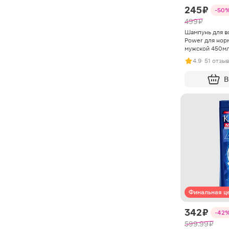
245 ₽
-50
499 ₽
Шампунь для в
Power для нор
мужской 450м
4.9
· 51 отзыв
В
Финальная ц
342 ₽
-42
599.99 ₽