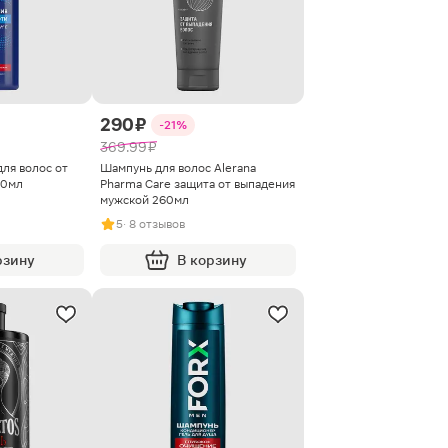
290 ₽
-21%
369.99 ₽
ля волос от
Шампунь для волос Alerana
80мл
Pharma Care защита от выпадения
мужской 260мл
5
· 8 отзывов
рзину
В корзину