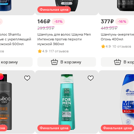
Финальная цена
146 ₽
377 ₽
%
-51%
-16%
299.99 ₽
449.99 ₽
олос Shamtu
Шампунь для волос Шаума Men
Шампунь-энергетик
ные с укрепляющей
Интенсив против перхоти
Огонь 400мл
ужской 500мл
мужской 360мл
4.9
· 10 отзывов
вов
4.9
· 117 отзывов
 корзину
В корзину
В ко
ена
Финальная цена
Финальная цена