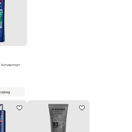
 Активспорт
рзину