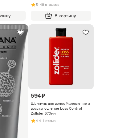
5
· 48 отзывов
рзину
В корзину
594 ₽
Шампунь для волос Укрепление и
восстановление Loss Control
Zollider 370мл
4.4
· 1 отзыв