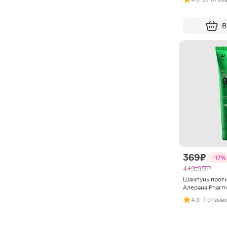
В
369 ₽
-17%
449.99 ₽
Шампунь проти
Алерана Pharm
4.8
· 7 отзыв