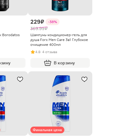
229 ₽
-38%
369.99 ₽
 Borodatos
Шампунь-кондиционер-гель для
душа Forx Men Care 3в1 Глубокое
очищение 400мл
4.8
· 4 отзыва
рзину
В корзину
Финальная цена