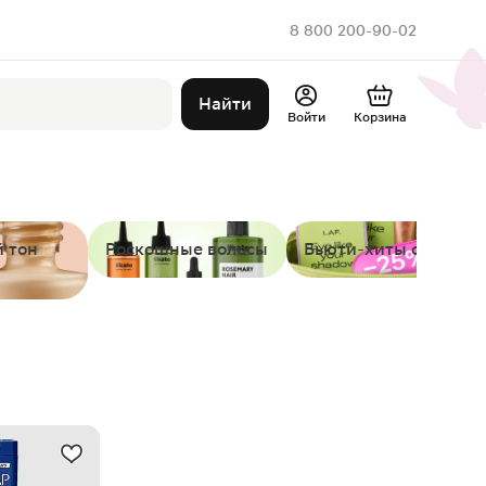
8 800 200-90-02
Найти
Войти
Корзина
 тон
Роскошные волосы
Бьюти-хиты от LAF