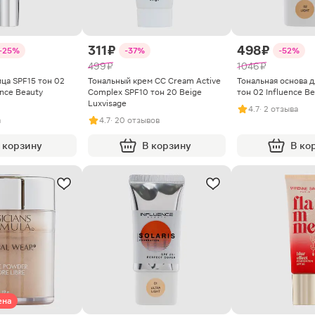
311 ₽
498 ₽
-25%
-37%
-52%
499 ₽
1046 ₽
ца SPF15 тон 02
Тональный крем CC Cream Active
Тональная основа д
nce Beauty
Complex SPF10 тон 20 Beige
тон 02 Influence Be
Luxvisage
4.7
· 2 отзыва
а
4.7
· 20 отзывов
 корзину
В корзину
В ко
ена