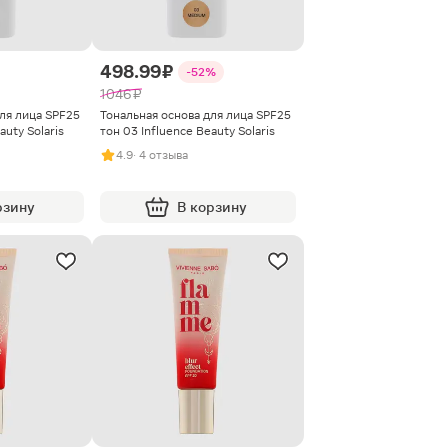
498.99 ₽
-52%
1046 ₽
ля лица SPF25
Тональная основа для лица SPF25
auty Solaris
тон 03 Influence Beauty Solaris
4.9
· 4 отзыва
рзину
В корзину