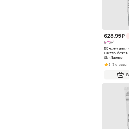
628.95 ₽
843 ₽
BB-крем для ли
Светло-бежевы
Skinfluence
5
· 3 отзыва
В