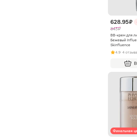
628.95 ₽
843 ₽
BB-крем для ли
Бежевый Influe
Skinfluence
4.9
· 4 отзыв
В
Финальная ц