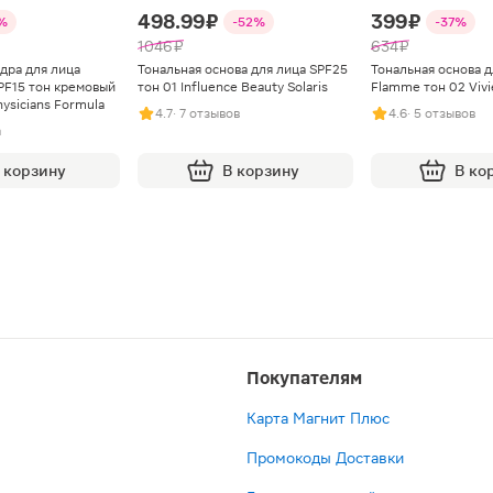
498.99 ₽
399 ₽
%
-52%
-37%
1046 ₽
634 ₽
дра для лица
Тональная основа для лица SPF25
Тональная основа д
PF15 тон кремовый
тон 01 Influence Beauty Solaris
Flamme тон 02 Vivi
ysicians Formula
4.7
· 7 отзывов
4.6
· 5 отзывов
а
 корзину
В корзину
В ко
Покупателям
Карта Магнит Плюс
Промокоды Доставки