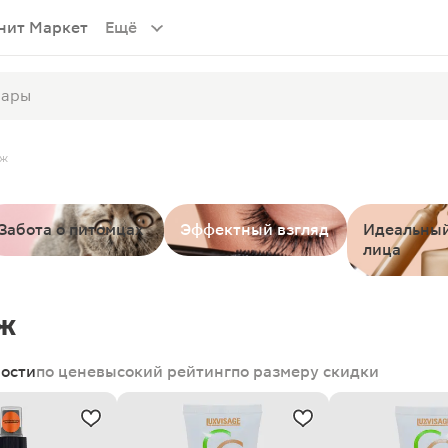
нит Маркет
Ещё
яж
Забота о питомцах
Эффектный взгляд
Идеальный
лица
ж
ности
по цене
высокий рейтинг
по размеру скидки