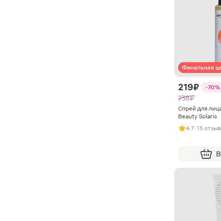
Финальная ц
219 ₽
-70%
738 ₽
Спрей для лица
Beauty Solaris
4.7
· 13 отзы
В