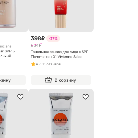
398 ₽
-37%
634 ₽
sicians
ar SPF15
Тональная основа для лица с SPF
альный
Flamme тон 01 Vivienne Sabo
4.7
· 11 отзывов
рзину
В корзину