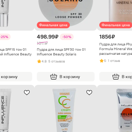
Финальная цена
Финальная цена
498.99 ₽
1856 ₽
-25%
-50%
1011 ₽
Пудра для лица Phy
Formula Mineral We
ца SPF15 тон 01
Пудра для лица SPF30 тон 01
рассыпчатая натур
й Influence Beauty
Influence Beauty Solaris
5
· 1 отзыв
4.8
· 5 отзывов
 корзину
В корзину
В ко