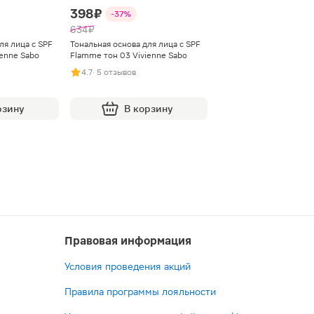
398 ₽
-37%
634 ₽
ля лица с SPF
Тональная основа для лица с SPF
enne Sabo
Flamme тон 03 Vivienne Sabo
4.7
· 5 отзывов
рзину
В корзину
Правовая информация
Условия проведения акций
Правила программы лояльности