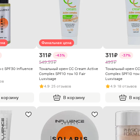
ена
Финальная цена
311 ₽
311 ₽
-43%
-37%
549.99 ₽
499 ₽
 с SPF30 Influence
Тональный крем CC Cream Active
Тональный крем CC
Complex SPF10 тон 10 Fair
Complex SPF10 тон 
Luxvisage
Luxvisage
вов
4.9
· 25 отзывов
4.9
· 18 отзывов
 корзину
В корзину
В ко