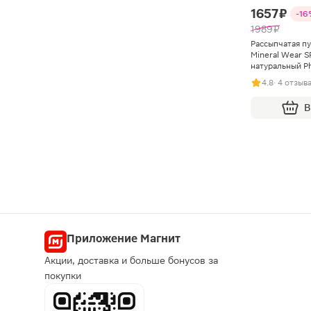
1657 ₽
-16
1989 ₽
Рассыпчатая пу
Mineral Wear S
натуральный Ph
4.8
· 4 отзыв
В
Приложение Магнит
Акции, доставка и больше бонусов за
покупки