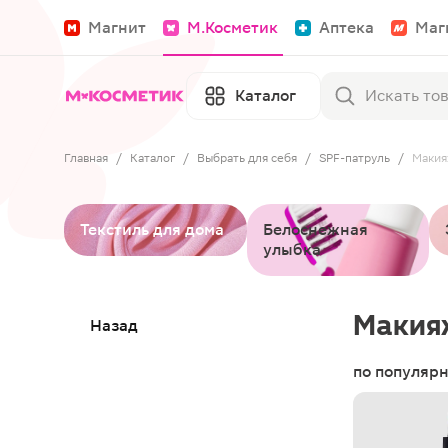
Магнит
М.Косметик
Аптека
Маг
Каталог
Главная
/
Каталог
/
Выбрать для себя
/
SPF-патруль
/
Маки
Текстиль для дома
Белоснежная
улыбка
Макия
Назад
по популяр