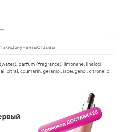
се
тики
Документы
Отзывы
(water), parfum (fragrance), limonene, linalool,
l, citral, coumarin, geraniol, isoeugenol, citronellol,
ервый