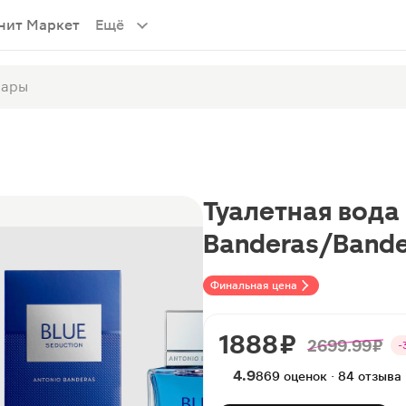
нит Маркет
Ещё
Туалетная вода 
Banderas/Bande
Финальная цена
1888 ₽
2699.99 ₽
-
4.9
869 оценок · 84 отзыва