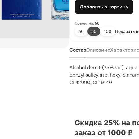
Добавить в корзину
Объем, мл:
50
30
50
100
Показать в
Состав
Описание
Характерис
Alcohol denat (75% vol), aqua 
benzyl salicylate, hexyl cinnama
CI 42090, CI 19140
Скидка 25% на п
заказ от 1000 ₽