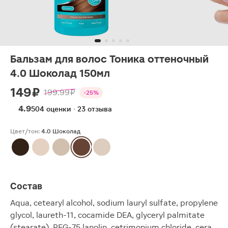
Бальзам для волос Тоника оттеночный
4.0 Шоколад 150мл
149 ₽
199.99 ₽
-25%
4.9
504 оценки · 23 отзыва
Цвет/тон:
4.0 Шоколад
Состав
Aqua, cetearyl alcohol, sodium lauryl sulfate, propylene
glycol, laureth-11, cocamide DEA, glyceryl palmitate
(stearate), PEG-75 lanolin, cetrimonium chloride, cera