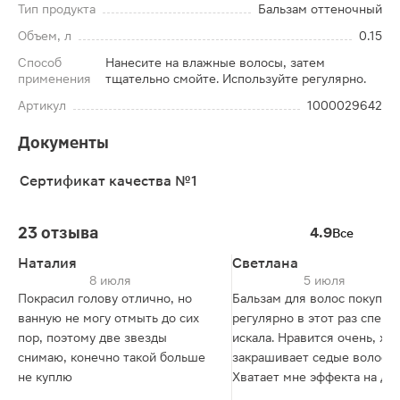
Тип продукта
Бальзам оттеночный
Объем, л
0.15
Способ
Нанесите на влажные волосы, затем
применения
тщательно смойте. Используйте регулярно.
Артикул
1000029642
Документы
Сертификат качества №1
23 отзыва
4.9
Все
Наталия
Светлана
8 июля
5 июля
Покрасил голову отлично, но
Бальзам для волос покупаю
ванную не могу отмыть до сих
регулярно в этот раз специ
пор, поэтому две звезды
искала. Нравится очень, хо
снимаю, конечно такой больше
закрашивает седые волосы.
не куплю
Хватает мне эффекта на дв
недели. Спасибо большое