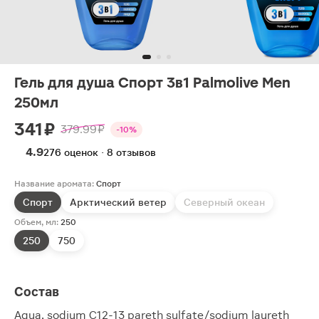
Гель для душа Спорт 3в1 Palmolive Men
250мл
341 ₽
379.99 ₽
-10%
4.9
276 оценок · 8 отзывов
Название аромата:
Спорт
Спорт
Арктический ветер
Северный океан
Объем, мл:
250
250
750
Состав
Aqua, sodium C12-13 pareth sulfate/sodium laureth