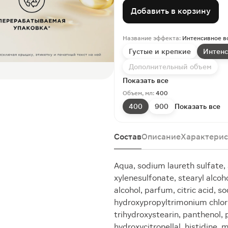
Добавить в корзину
Название эффекта:
Интенсивное в
Густые и крепкие
Интенс
Дополнительный объем
Показать все
Объем, мл:
400
400
900
Показать все
Состав
Описание
Характерис
Aqua, sodium laureth sulfate,
xylenesulfonate, stearyl alcoho
alcohol, parfum, citric acid,
hydroxypropyltrimonium chlor
trihydroxystearin, panthenol, 
hydroxycitronellal, histidine,