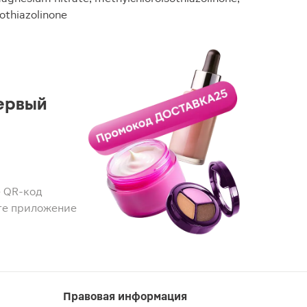
othiazolinone
ервый
 QR-код
те приложение
Правовая информация