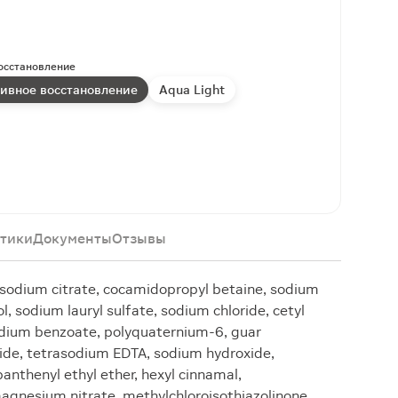
осстановление
ивное восстановление
Aqua Light
тики
Документы
Отзывы
 sodium citrate, cocamidopropyl betaine, sodium
l, sodium lauryl sulfate, sodium chloride, cetyl
 sodium benzoate, polyquaternium-6, guar
ide, tetrasodium EDTA, sodium hydroxide,
panthenyl ethyl ether, hexyl cinnamal,
 magnesium nitrate, methylchloroisothiazolinone,