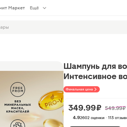
нит Маркет
Ещё
Шампунь для во
Интенсивное в
Финальная цена
349.99 ₽
549.99 ₽
4.9
2602 оценки · 113 отзыв