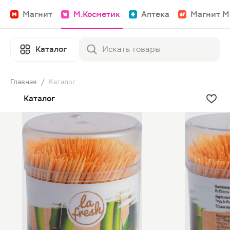
Магнит
М.Косметик
Аптека
Магнит М
Каталог
Главная
/
Каталог
Каталог