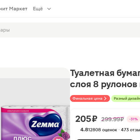
нит Маркет
Ещё
Туалетная бума
слоя 8 рулонов
Финальная цена
Разный дизай
205 ₽
299.99 ₽
-31%
4.8
12808 оценок · 473 отз