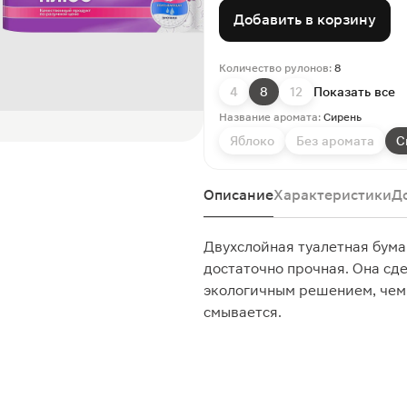
Добавить в корзину
Количество рулонов:
8
4
8
12
Показать все
Название аромата:
Сирень
Яблоко
Без аромата
С
Описание
Характеристики
Д
Двухслойная туалетная бума
достаточно прочная. Она сде
экологичным решением, чем
смывается.