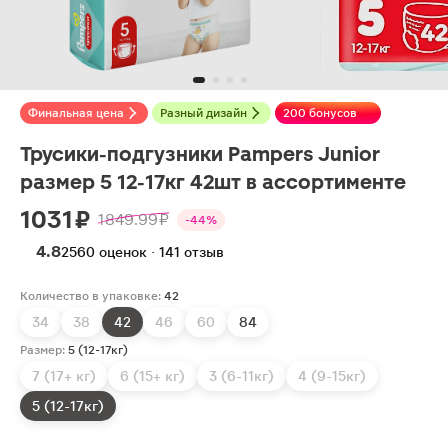
Финальная цена
Разный дизайн
200 бонусов
Трусики-подгузники Pampers Junior
размер 5 12-17кг 42шт в ассортименте
1031 ₽
1849.99 ₽
-44%
4.8
2560 оценок · 141 отзыв
Количество в упаковке:
42
34
38
42
46
60
84
Размер:
5 (12-17кг)
7 (17+ кг)
6 (15+ кг)
3 (6-11кг)
4 (9-15кг)
5 (12-17кг)