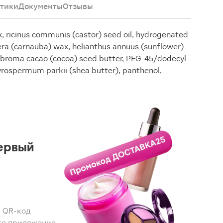
тики
Документы
Отзывы
 ricinus communis (castor) seed oil, hydrogenated
fera (carnauba) wax, helianthus annuus (sunflower)
theobroma cacao (cocoa) seed butter, PEG-45/dodecyl
tyrospermum parkii (shea butter), panthenol,
ервый
 QR-код
те приложение