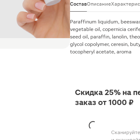
Состав
Описание
Характерис
Paraffinum liquidum, beeswax,
vegetable oil, copernicia ceri
seed oil, paraffin, lanolin, 
glycol copolymer, ceresin, bu
tocopheryl acetate, аroma
Скидка 25% на п
заказ от 1000 ₽
Сканируйте
и скачивай