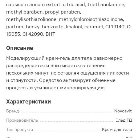
capsicum annum extrat, citric acid, triethanolamine,
methyl paraben, propyl paraben,
methylisothiazolinone, methylchloroisothiazolinone,
parfum, benzyl benzoate, linalool, caramel, CI 19140, CI
16035, CI 42090, BHT
Описание
Моделирующий крем-гель для тела равномерно
распределяется и впитывается в течение
нескольких минут, не оставляя ощущения липкости
и стянутости. Средство активирует обменные
процессы и усиливает микроциркуляцию.
Характеристики
Бренд
Novosvit
Производитель
Эльд ТД
Тип продукта
Крем для тела