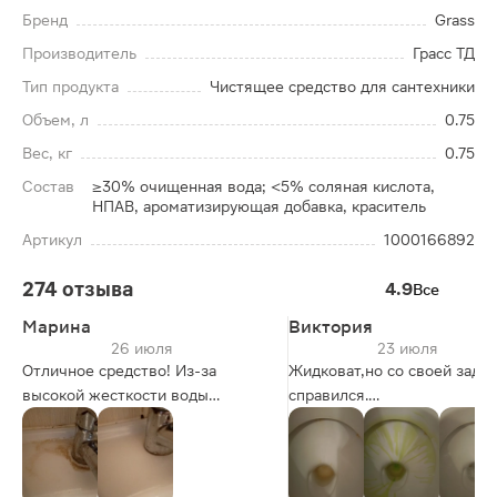
Бренд
Grass
Производитель
Грасс ТД
Тип продукта
Чистящее средство для сантехники
Объем, л
0.75
Вес, кг
0.75
Состав
≥30% очищенная вода; <5% соляная кислота,
НПАВ, ароматизирующая добавка, краситель
Артикул
1000166892
274 отзыва
4.9
Все
Марина
Виктория
26 июля
23 июля
Отличное средство! Из-за
Жидковат,но со своей зада
высокой жесткости воды
справился.
образуется известковый налет,
Едкого запаха нет.
который сложно убрать, если
упущено время. С помощью
этого геля убрала налет за 3