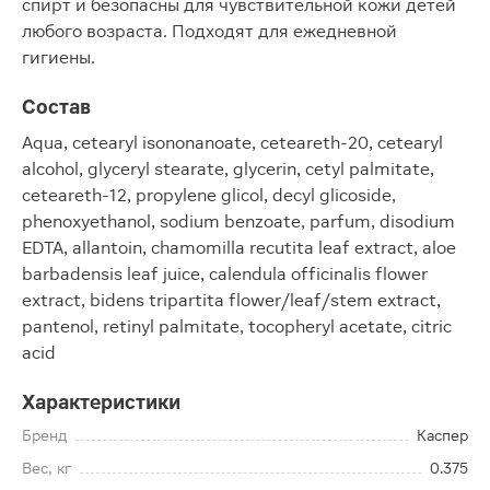
спирт и безопасны для чувствительной кожи детей
любого возраста. Подходят для ежедневной
гигиены.
Состав
Aqua, cetearyl isononanoate, ceteareth-20, cetearyl
alcohol, glyceryl stearate, glycerin, cetyl palmitate,
ceteareth-12, propylene glicol, decyl glicoside,
phenoxyethanol, sodium benzoate, parfum, disodium
EDTA, allantoin, chamomilla recutita leaf extract, aloe
barbadensis leaf juice, calendula officinalis flower
extract, bidens tripartita flower/leaf/stem extract,
pantenol, retinyl palmitate, tocopheryl acetate, citric
acid
Характеристики
Бренд
Каспер
Вес, кг
0.375