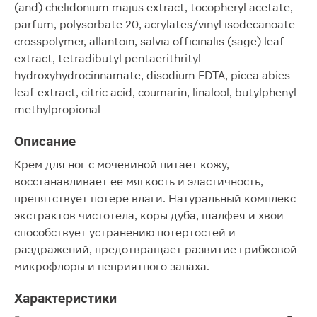
(and) chelidonium majus extract, tocopheryl acetate,
parfum, polysorbate 20, acrylates/vinyl isodecanoate
crosspolymer, allantoin, salvia officinalis (sage) leaf
extract, tetradibutyl pentaerithrityl
hydroxyhydrocinnamate, disodium EDTA, picea abies
leaf extract, citric acid, coumarin, linalool, butylphenyl
methylpropional
Описание
Крем для ног c мочевиной питает кожу,
восстанавливает её мягкость и эластичность,
препятствует потере влаги. Натуральный комплекс
экстрактов чистотела, коры дуба, шалфея и хвои
способствует устранению потёртостей и
раздражений, предотвращает развитие грибковой
микрофлоры и неприятного запаха.
Характеристики