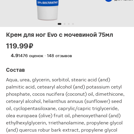
Крем для ног Evo c мочевиной 75мл
119.99 ₽
4.9
1476 оценок · 148 отзывов
Состав
Aqua, urea, glycerin, sorbitol, stearic acid (and)
palmitic acid, cetearyl alcohol (and) potassium cetyl
phosphate, сocos nucifera (coconut) oil, dimethicone,
cetearyl alcohol, helianthus annuus (sunflower) seed
oil, cyclopentasiloxane, caprylic/capric triglyceride,
olea europaea (olive) fruit oil, phenoxyethanol (and)
ethylhexylglycerin, тriethanolamine, propylene glycol
(and) quercus robur bark extract, propylene glycol