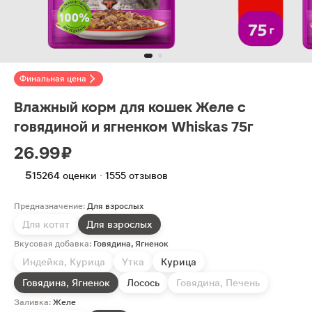
Финальная цена
Влажный корм для кошек Желе с
говядиной и ягненком Whiskas 75г
26.99 ₽
5
15264 оценки · 1555 отзывов
Предназначение:
Для взрослых
Для котят
Для взрослых
Вкусовая добавка:
Говядина, Ягненок
Индейка, Курица
Утка
Курица
Говядина, Ягненок
Лосось
Говядина, Печень
Заливка:
Желе