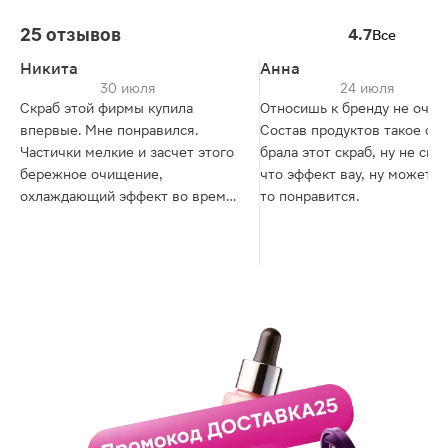
25 отзывов
4.7
Все
Никита
Анна
30 июля
24 июля
Скраб этой фирмы купила
Относишь к бренду не очень
впервые. Мне понравился.
Состав продуктов такое себ
Частички мелкие и засчет этого
брала этот скраб, ну не скаж
бережное очищение,
что эффект вау, ну может к
охлаждающий эффект во время
то понравится.
использования, смывается
хорошо, после применения
ощущение хорошо вымытой
кожи головы и промытых
корней. Рекомендую!