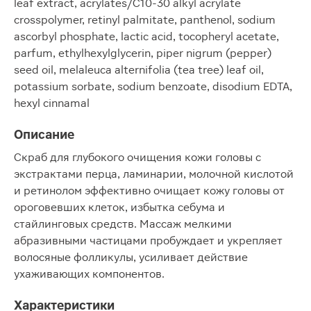
leaf extract, acrylates/C10-30 alkyl acrylate
crosspolymer, retinyl palmitate, panthenol, sodium
ascorbyl phosphate, lactic acid, tocopheryl acetate,
parfum, ethylhexylglycerin, piper nigrum (pepper)
seed oil, melaleuca alternifolia (tea tree) leaf oil,
potassium sorbate, sodium benzoate, disodium EDTA,
hexyl cinnamal
Описание
Скраб для глубокого очищения кожи головы с
экстрактами перца, ламинарии, молочной кислотой
и ретинолом эффективно очищает кожу головы от
ороговевших клеток, избытка себума и
стайлинговых средств. Массаж мелкими
абразивными частицами пробуждает и укрепляет
волосяные фолликулы, усиливает действие
ухаживающих компонентов.
Характеристики