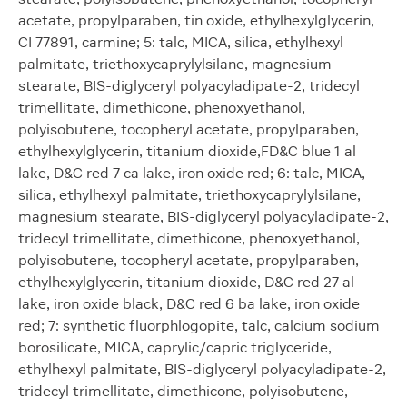
acetate, propylparaben, tin oxide, ethylhexylglycerin,
CI 77891, carmine; 5: talc, MICA, silica, ethylhexyl
palmitate, triethoxycaprylylsilane, magnesium
stearate, BIS-diglyceryl polyacyladipate-2, tridecyl
trimellitate, dimethicone, phenoxyethanol,
polyisobutene, tocopheryl acetate, propylparaben,
ethylhexylglycerin, titanium dioxide,FD&C blue 1 al
lake, D&C red 7 ca lake, iron oxide red; 6: talc, MICA,
silica, ethylhexyl palmitate, triethoxycaprylylsilane,
magnesium stearate, BIS-diglyceryl polyacyladipate-2,
tridecyl trimellitate, dimethicone, phenoxyethanol,
polyisobutene, tocopheryl acetate, propylparaben,
ethylhexylglycerin, titanium dioxide, D&C red 27 al
lake, iron oxide black, D&C red 6 ba lake, iron oxide
red; 7: synthetic fluorphlogopite, talc, calcium sodium
borosilicate, MICA, caprylic/capric triglyceride,
ethylhexyl palmitate, BIS-diglyceryl polyacyladipate-2,
tridecyl trimellitate, dimethicone, polyisobutene,