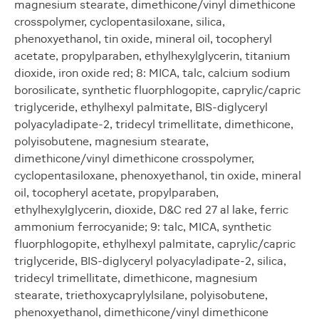
magnesium stearate, dimethicone/vinyl dimethicone
crosspolymer, cyclopentasiloxane, silica,
phenoxyethanol, tin oxide, mineral oil, tocopheryl
acetate, propylparaben, ethylhexylglycerin, titanium
dioxide, iron oxide red; 8: MICA, talc, calcium sodium
borosilicate, synthetic fluorphlogopite, caprylic/capric
triglyceride, ethylhexyl palmitate, BIS-diglyceryl
polyacyladipate-2, tridecyl trimellitate, dimethicone,
polyisobutene, magnesium stearate,
dimethicone/vinyl dimethicone crosspolymer,
cyclopentasiloxane, phenoxyethanol, tin oxide, mineral
oil, tocopheryl acetate, propylparaben,
ethylhexylglycerin, dioxide, D&C red 27 al lake, ferric
ammonium ferrocyanide; 9: talc, MICA, synthetic
fluorphlogopite, ethylhexyl palmitate, caprylic/capric
triglyceride, BIS-diglyceryl polyacyladipate-2, silica,
tridecyl trimellitate, dimethicone, magnesium
stearate, triethoxycaprylylsilane, polyisobutene,
phenoxyethanol, dimethicone/vinyl dimethicone