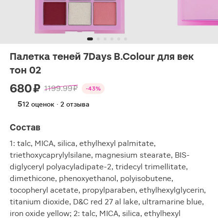
Палетка теней 7Days B.Colour для век
тон 02
680 ₽
1199.99 ₽
-43%
5
12 оценок · 2 отзыва
Состав
1: talc, MICA, silica, ethylhexyl palmitate,
triethoxycaprylylsilane, magnesium stearate, BIS-
diglyceryl polyacyladipate-2, tridecyl trimellitate,
dimethicone, phenoxyethanol, polyisobutene,
tocopheryl acetate, propylparaben, ethylhexylglycerin,
titanium dioxide, D&C red 27 al lake, ultramarine blue,
iron oxide yellow; 2: talc, MICA, silica, ethylhexyl