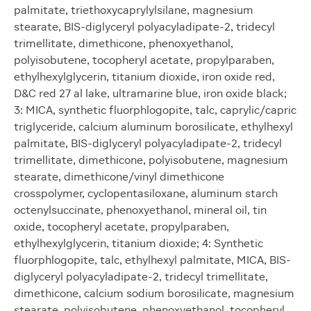
palmitate, triethoxycaprylylsilane, magnesium
stearate, BIS-diglyceryl polyacyladipate-2, tridecyl
trimellitate, dimethicone, phenoxyethanol,
polyisobutene, tocopheryl acetate, propylparaben,
ethylhexylglycerin, titanium dioxide, iron oxide red,
D&C red 27 al lake, ultramarine blue, iron oxide black;
3: MICA, synthetic fluorphlogopite, talc, caprylic/capric
triglyceride, calcium aluminum borosilicate, ethylhexyl
palmitate, BIS-diglyceryl polyacyladipate-2, tridecyl
trimellitate, dimethicone, polyisobutene, magnesium
stearate, dimethicone/vinyl dimethicone
crosspolymer, cyclopentasiloxane, aluminum starch
octenylsuccinate, phenoxyethanol, mineral oil, tin
oxide, tocopheryl acetate, propylparaben,
ethylhexylglycerin, titanium dioxide; 4: Synthetic
fluorphlogopite, talc, ethylhexyl palmitate, MICA, BIS-
diglyceryl polyacyladipate-2, tridecyl trimellitate,
dimethicone, calcium sodium borosilicate, magnesium
stearate, polyisobutene, phenoxyethanol, tocopheryl