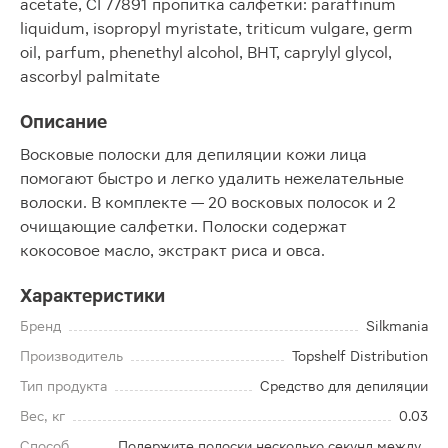
acetate, CI 77891 пропитка салфетки: paraffinum
liquidum, isopropyl myristate, triticum vulgare, germ
oil, parfum, phenethyl alcohol, BHT, caprylyl glycol,
ascorbyl palmitate
Описание
Восковые полоски для депиляции кожи лица
помогают быстро и легко удалить нежелательные
волоски. В комплекте — 20 восковых полосок и 2
очищающие салфетки. Полоски содержат
кокосовое масло, экстракт риса и овса.
Характеристики
Бренд
Silkmania
Производитель
Topshelf Distribution
Тип продукта
Средство для депиляции
Вес, кг
0.03
Способ
Подержите полоски несколько секунд между