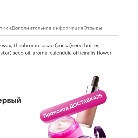
тики
Дополнительная информация
Отзывы
) wax, theobroma cacao (cocoa)seed butter,
stor) seed oil, aroma, сalendula officinalis flower
ервый