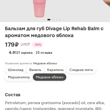
Бальзам для губ Divage Lip Rehab Balm с
ароматом медового яблока
179 ₽
276 ₽
-35%
4.8
121 оценка · 23 отзыва
Название аромата:
Медовое яблоко
Шоколад
Ваниль
Карамель
Сладкая мята
Маршмэллоу
Медовое яблоко
Состав
Petrolatum, persea gratissima (avocado) oil, cera alba,
caprylic/capric triglycerides, isopropyl myristate, BIS-