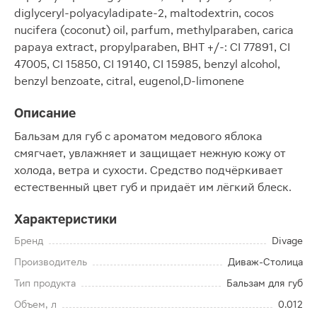
diglyceryl-polyacyladipate-2, maltodextrin, cocos
nucifera (coconut) oil, parfum, methylparaben, carica
papaya extract, propylparaben, BHT +/-: CI 77891, CI
47005, CI 15850, CI 19140, CI 15985, benzyl alcohol,
benzyl benzoate, citral, eugenol,D-limonene
Описание
Бальзам для губ с ароматом медового яблока
смягчает, увлажняет и защищает нежную кожу от
холода, ветра и сухости. Средство подчёркивает
естественный цвет губ и придаёт им лёгкий блеск.
Характеристики
Бренд
Divage
Производитель
Диваж-Столица
Тип продукта
Бальзам для губ
Объем, л
0.012