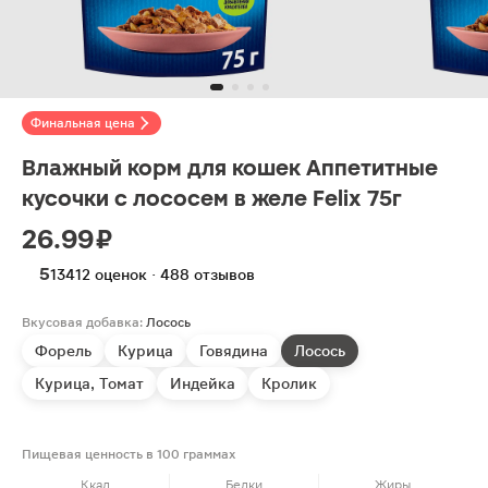
Финальная цена
Влажный корм для кошек Аппетитные
кусочки с лососем в желе Felix 75г
26.99 ₽
5
13412 оценок · 488 отзывов
Вкусовая добавка:
Лосось
Форель
Курица
Говядина
Лосось
Курица, Томат
Индейка
Кролик
Пищевая ценность в 100 граммах
Ккал
Белки
Жиры