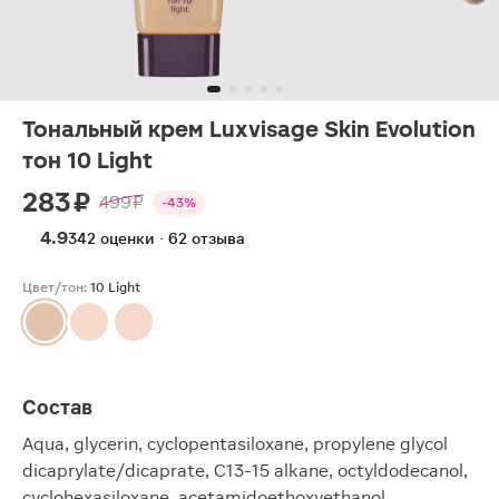
Тональный крем Luxvisage Skin Evolution
тон 10 Light
283 ₽
499 ₽
-43%
4.9
342 оценки · 62 отзыва
Цвет/тон:
10 Light
Состав
Aqua, glycerin, cyclopentasiloxane, propylene glycol
dicaprylate/dicaprate, C13-15 alkane, octyldodecanol,
cyclohexasiloxane, acetamidoethoxyethanol,