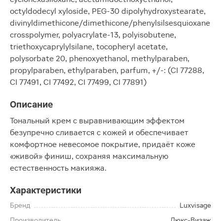
octyldodecyl xyloside, PEG-30 dipolyhydroxystearate,
divinyldimethicone/dimethicone/phenylsilsesquioxane
crosspolymer, polyacrylate-13, polyisobutene,
triethoxycaprylylsilane, tocopheryl acetate,
polysorbate 20, phenoxyethanol, methylparaben,
propylparaben, ethylparaben, parfum, +/-: (CI 77288,
CI 77491, CI 77492, CI 77499, CI 77891)
Описание
Тональный крем с выравнивающим эффектом
безупречно сливается с кожей и обеспечивает
комфортное невесомое покрытие, придаёт коже
«живой» финиш, сохраняя максимальную
естественность макияжа.
Характеристики
Бренд
Luxvisage
Производитель
Люкс-Визаж