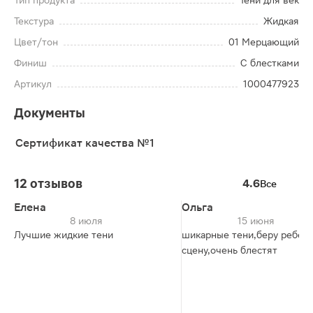
Тип продукта
Тени для век
Текстура
Жидкая
Цвет/тон
01 Мерцающий
Финиш
С блестками
Артикул
1000477923
Документы
Сертификат качества №1
12 отзывов
4.6
Все
Елена
Ольга
8 июля
15 июня
Лучшие жидкие тени
шикарные тени,беру ребенк
сцену,очень блестят