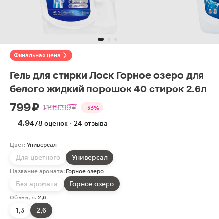
Финальная цена
Гель для стирки Лоск Горное озеро для
белого жидкий порошок 40 стирок 2.6л
799 ₽
1199.99 ₽
-33%
4.9
478 оценок · 24 отзыва
Цвет:
Универсал
Для цветного
Универсал
Название аромата:
Горное озеро
Без аромата
Горное озеро
Объем, л:
2,6
1,3
2,6