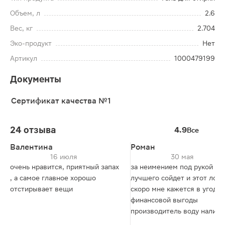
Объем, л
2.6
Вес, кг
2.704
Эко-продукт
Нет
Артикул
1000479199
Документы
Сертификат качества №1
24 отзыва
4.9
Все
Валентина
Роман
16 июля
30 мая
очень нравится, приятный запах
за неимением под рукой
, а самое главное хорошо
лучшего сойдет и этот лоск
отстирывает вещи
скоро мне кажется в угоду
финансовой выгоды
производитель воду налива
начнет вместо моющего уж