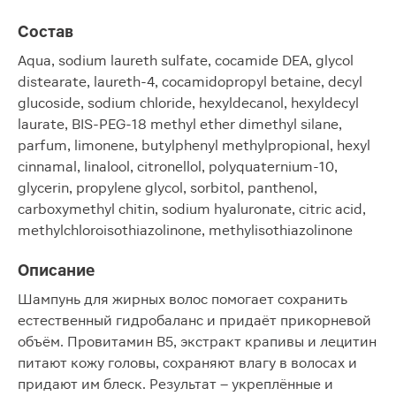
Состав
Aqua, sodium laureth sulfate, cocamide DEA, glycol
distearate, laureth-4, cocamidopropyl betaine, decyl
glucoside, sodium chloride, hexyldecanol, hexyldecyl
laurate, BIS-PEG-18 methyl ether dimethyl silane,
parfum, limonene, butylphenyl methylpropional, hexyl
cinnamal, linalool, citronellol, polyquaternium-10,
glycerin, propylene glycol, sorbitol, panthenol,
carboxymethyl chitin, sodium hyaluronate, citric acid,
methylchloroisothiazolinone, methylisothiazolinone
Описание
Шампунь для жирных волос помогает сохранить
естественный гидробаланс и придаёт прикорневой
объём. Провитамин В5, экстракт крапивы и лецитин
питают кожу головы, сохраняют влагу в волосах и
придают им блеск. Результат – укреплённые и