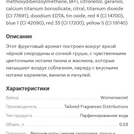
methoxydibenzoylmethane, BHT, citronellol, geraniol,
calcium titanium borosilicate, citral, titanium dioxide
(CI 77891), disodium EDTA, tin oxide, red 4 (CI 14700),
blue 1 (CI 42090), red 33 (CI 17200), yellow 5 (CI 19140)
Описание
Этот фруктовый аромат построен вокруг яркой
чёрной смородины и сочной груши, с чувственными
цветочными нотами пиона и жасмина, которые
насыщают воздух соблазном, наряду с вкусными
нотами карамели, ванили и пачулей.
Характеристики
Бренд
Womensecret
Производитель
Tailored Fragrances Distributions
Тип продукта
Парфюмированная вода
Объем, л
0.03
Пирамида
Верхние ноты: черная смородина, груша и