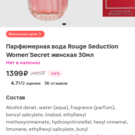
Финальная цена
Парфюмерная вода Rouge Seduction
Women'Secret женская 30мл
Нет в наличии
1399 ₽
2499 ₽
-44%
4.7
172 оценки · 36 отзывов
Состав
Alcohol denat, water (aqua), fragrance (parfum),
benzyl salicylate, linalool, ethylhexyl
methoxycinnamate, hydroxycitronellal, hexyl cinnamal,
limonene, ethylhexyl salicylate, butyl