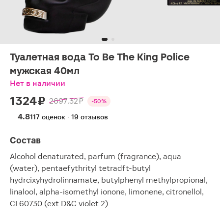
Туалетная вода To Be The King Police
мужская 40мл
Нет в наличии
1324 ₽
2697.32 ₽
-50%
4.8
117 оценок · 19 отзывов
Состав
Alcohol denaturated, parfum (fragrance), aqua
(water), рentaefythrityl tetradft-butyl
hydrcixyhydrolinnamate, butylphenyl methylpropional,
linalool, alpha-isomethyl ionone, limonene, citronellol,
CI 60730 (ext D&C violet 2)