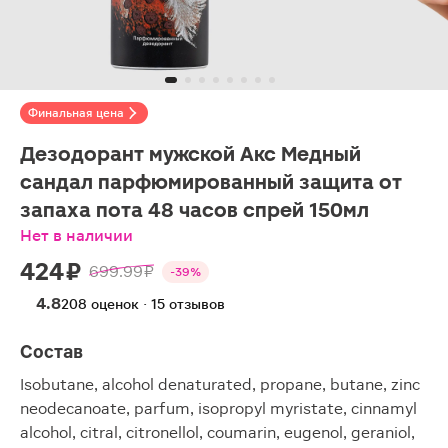
Финальная цена
Дезодорант мужской Акс Медный
сандал парфюмированный защита от
запаха пота 48 часов спрей 150мл
Нет в наличии
424 ₽
699.99 ₽
-39%
4.8
208 оценок · 15 отзывов
Состав
Isobutane, alcohol denaturated, propane, butane, zinc
neodecanoate, parfum, isopropyl myristate, cinnamyl
alcohol, citral, citronellol, coumarin, eugenol, geraniol,