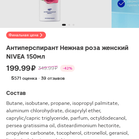
Финальная цена
Антиперспирант Нежная роза женский
NIVEA 150мл
199.99 ₽
349.99 ₽
-42%
5
571 оценка · 39 отзывов
Состав
Butane, isobutane, propane, isopropyl palmitate,
aluminum chlorohydrate, dicaprylyl ether,
caprylic/capric triglyceride, parfum, octyldodecanol,
persea gratissima oil, disteardimonium hectorite,
propylene carbonate, tocopherol, citronellol, geraniol,