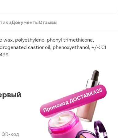
тики
Документы
Отзывы
e wax, polyethylene, phenyl trimethicone,
drogenated castior oil, phenoxyethanol, +/-: CI
7499
ервый
 QR-код