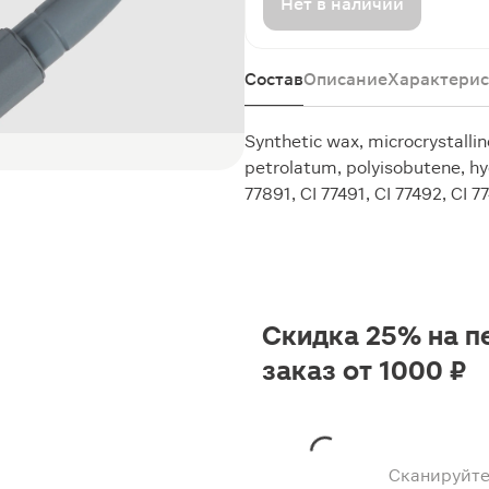
Нет в наличии
Состав
Описание
Характерис
Synthetic wax, microcrystallin
petrolatum, polyisobutene, hy
77891, CI 77491, CI 77492, CI 7
Скидка 25% на п
заказ от 1000 ₽
Сканируйте