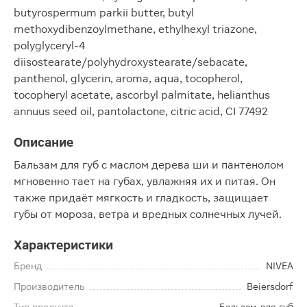
butyrospermum parkii butter, butyl
methoxydibenzoylmethane, ethylhexyl triazone,
polyglyceryl-4
diisostearate/polyhydroxystearate/sebacate,
panthenol, glycerin, aroma, aqua, tocopherol,
tocopheryl acetate, ascorbyl palmitate, helianthus
annuus seed oil, pantolactone, citric acid, CI 77492
Описание
Бальзам для губ с маслом дерева ши и пантенолом
мгновенно тает на губах, увлажняя их и питая. Он
также придаёт мягкость и гладкость, защищает
губы от мороза, ветра и вредных солнечных лучей.
Характеристики
Бренд
NIVEA
Производитель
Beiersdorf