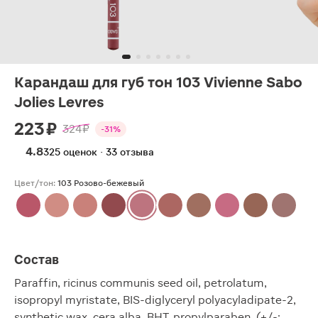
Карандаш для губ тон 103 Vivienne Sabo
Jolies Levres
223 ₽
324 ₽
-31%
4.8
325 оценок · 33 отзыва
Цвет/тон:
103 Розово-бежевый
Состав
Paraffin, ricinus communis seed oil, petrolatum,
isopropyl myristate, BIS-diglyceryl polyacyladipate-2,
synthetic wax, cera alba, BHT, propylparaben, (+/-: