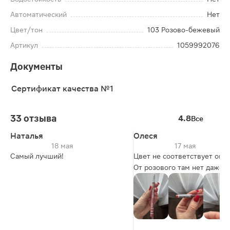
Автоматический
Нет
Цвет/тон
103 Розово-бежевый
Артикул
1059992076
Документы
Сертификат качества №1
33 отзыва
4.8
Все
Наталья
Олеся
18 мая
17 мая
Самый лучший!
Цвет не соответствует опис
От розового там нет даже
намека.
Твердей для губ, плохо рис
контур.