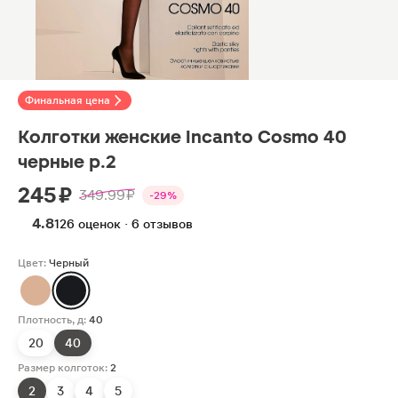
Финальная цена
Колготки женские Incanto Cosmo 40
черные р.2
245 ₽
349.99 ₽
-29%
4.8
126 оценок · 6 отзывов
Цвет:
Черный
Плотность, д:
40
20
40
Размер колготок:
2
2
3
4
5