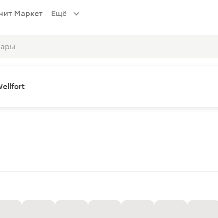
нит Маркет
Ещё
llfort