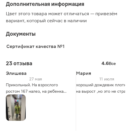
Дополнительная информация
Цвет этого товара может отличаться — привезём
вариант, который сейчас в наличии
Документы
Сертификат качества №1
23 отзыва
4.6
Все
Элишева
Мария
27 мая
11 июля
Прикольный. На взрослого
хороший дождевик плотный
ростом 167 налез, на ребенка
на вырост ,но это не страш
тоже налезет. Качество
устраивает.
На ребенка великовато)