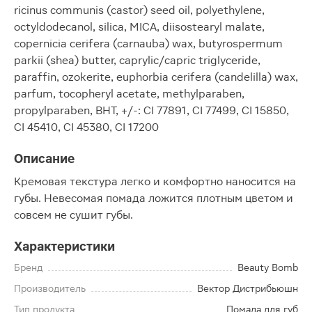
ricinus communis (castor) seed oil, polyethylene,
octyldodecanol, silica, MICA, diisostearyl malate,
copernicia cerifera (carnauba) wax, butyrospermum
parkii (shea) butter, caprylic/capric triglyceride,
paraffin, ozokerite, euphorbia cerifera (candelilla) wax,
parfum, tocopheryl acetate, methylparaben,
propylparaben, BHT, +/-: CI 77891, CI 77499, CI 15850,
CI 45410, CI 45380, CI 17200
Описание
Кремовая текстура легко и комфортно наносится на
губы. Невесомая помада ложится плотным цветом и
совсем не сушит губы.
Характеристики
Бренд
Beauty Bomb
Производитель
Вектор Дистрибьюшн
Тип продукта
Помада для губ