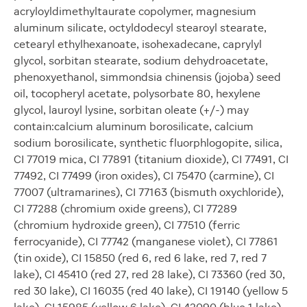
acryloyldimethyltaurate copolymer, magnesium
aluminum silicate, octyldodecyl stearoyl stearate,
cetearyl ethylhexanoate, isohexadecane, caprylyl
glycol, sorbitan stearate, sodium dehydroacetate,
phenoxyethanol, simmondsia chinensis (jojoba) seed
oil, tocopheryl acetate, polysorbate 80, hexylene
glycol, lauroyl lysine, sorbitan oleate (+/-) may
contain:calcium aluminum borosilicate, calcium
sodium borosilicate, synthetic fluorphlogopite, silica,
CI 77019 mica, CI 77891 (titanium dioxide), CI 77491, CI
77492, CI 77499 (iron oxides), CI 75470 (carmine), CI
77007 (ultramarines), CI 77163 (bismuth oxychloride),
CI 77288 (chromium oxide greens), CI 77289
(chromium hydroxide green), CI 77510 (ferric
ferrocyanide), CI 77742 (manganese violet), CI 77861
(tin oxide), CI 15850 (red 6, red 6 lake, red 7, red 7
lake), CI 45410 (red 27, red 28 lake), CI 73360 (red 30,
red 30 lake), CI 16035 (red 40 lake), CI 19140 (yellow 5