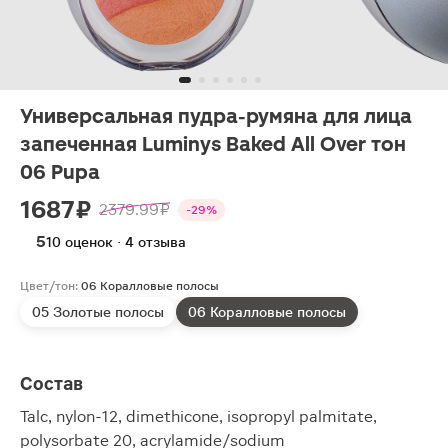
Универсальная пудра-румяна для лица
запеченная Luminys Baked All Over тон
06 Pupa
1687 ₽
2379.99 ₽
-29%
5
10 оценок · 4 отзыва
Цвет/тон:
06 Коралловые полосы
05 Золотые полосы
06 Коралловые полосы
Состав
Talc, nylon-12, dimethicone, isopropyl palmitate,
polysorbate 20, acrylamide/sodium