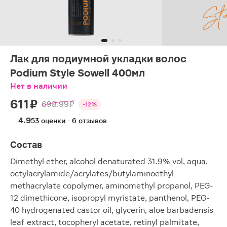
Лак для подиумной укладки волос
Podium Style Sowell 400мл
Нет в наличии
611 ₽
698.99 ₽
-12%
4.9
53 оценки · 6 отзывов
Состав
Dimethyl ether, alcohol denaturated 31.9% vol, aqua,
octylacrylamide/acrylates/butylaminoethyl
methacrylate copolymer, aminomethyl propanol, PEG-
12 dimethicone, isopropyl myristate, panthenol, PEG-
40 hydrogenated castor oil, glycerin, aloe barbadensis
leaf extract, tocopheryl acetate, retinyl palmitate,